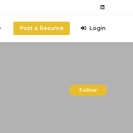
e
Post a Resume
Login
Follow