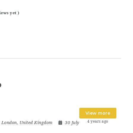
iews yet )
b
View more
4 years ago
,
London
,
United Kingdom
30 July