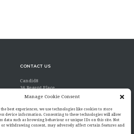
CONTACT US
Candid8
36 Regent Place
Rugby
Manage Cookie Consent
Warwickshire
CV21 2PN
the best experiences, we use technologies like cookies to store
ss device information. Consenting to these technologies will allow
hello@candid8.co.uk
ss data such as browsing behaviour or unique IDs on this site. Not
 or withdrawing consent, may adversely affect certain features and