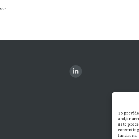
are
To provide 
and/or acce
us to proce
consenting
functions.